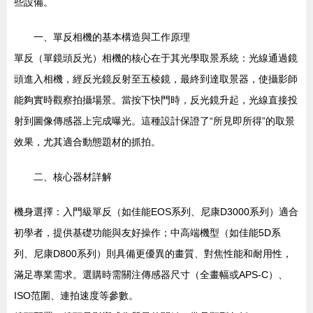
些設備。
一、單反相機的基本構造與工作原理
單反（單鏡頭反光）相機的核心在于其光學取景系統：光線通過鏡
頭進入相機，經反光鏡反射至五棱鏡，最終到達取景器，使攝影師
能夠實時觀察拍攝場景。當按下快門時，反光鏡升起，光線直接投
射到圖像傳感器上完成曝光。這種設計保證了“所見即所得”的取景
效果，尤其適合動態題材的抓拍。
二、核心器材詳解
機身選擇：入門級單反（如佳能EOS系列、尼康D3000系列）適合
初學者，提供基礎功能與友好操作；中高端機型（如佳能5D系
列、尼康D800系列）則具備更優異的畫質、對焦性能和耐用性，
滿足專業需求。選購時需關注傳感器尺寸（全畫幅或APS-C）、
ISO范圍、連拍速度等參數。