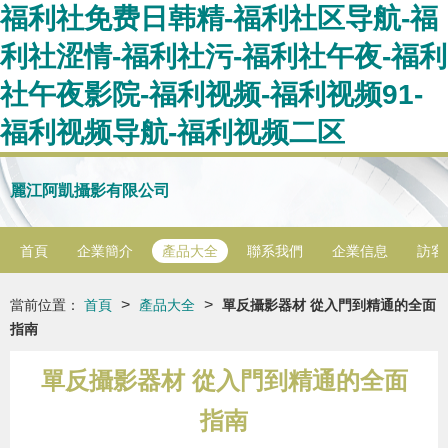
福利社免费日韩精-福利社区导航-福
利社涩情-福利社污-福利社午夜-福利
社午夜影院-福利视频-福利视频91-
福利视频导航-福利视频二区
麗江阿凱攝影有限公司
首頁
企業簡介
產品大全
聯系我們
企業信息
訪客
>
>
當前位置：
首頁
產品大全
單反攝影器材 從入門到精通的全面
指南
單反攝影器材 從入門到精通的全面
指南