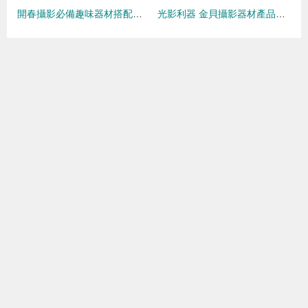
開春攝影必備趣味器材搭配指南
光影利器 金貝攝影器材產品中心全景解析