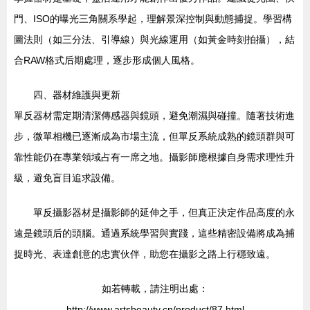
門、ISO的曝光三角關系學起，理解景深控制與動態捕捉。學習構
圖法則（如三分法、引導線）與光線運用（如黃金時刻拍攝），結
合RAW格式后期處理，逐步形成個人風格。
四、器材維護與更新
單反器材需定期清潔傳感器與鏡頭，避免潮濕與碰撞。隨著技術進
步，微單相機已逐漸成為市場主流，但單反系統成熟的鏡頭群與可
靠性能仍在專業領域占有一席之地。攝影師應根據自身需求理性升
級，避免盲目追求設備。
單反攝影器材是攝影師的延伸之手，但真正決定作品高度的永
遠是鏡頭后的頭腦。通過系統學習與實踐，這些精密設備將成為捕
捉時光、表達創意的忠實伙伴，助您在攝影之路上行穩致遠。
如若轉載，請注明出處：
http://www.artsbeauty.cn/product/87.html