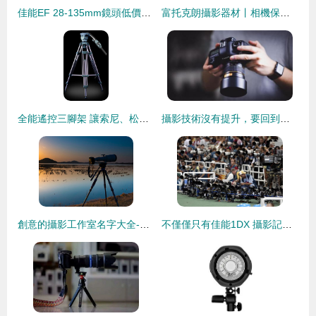
佳能EF 28-135mm鏡頭低價出清，900元到付妥妥入手！二手攝影交易你會喜歡嗎？
富托克朗攝影器材丨相機保養小技巧
全能遙控三腳架 讓索尼、松下、佳能攝像機精準掌控拍攝每一幀
攝影技術沒有提升，要回到器材本身，重新認識數碼單反相機
創意的攝影工作室名字大全-好名字網
不僅僅只有佳能1DX 攝影記者設備揭秘