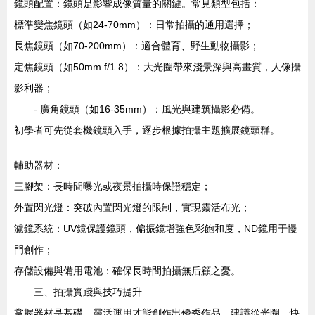
鏡頭配置：鏡頭是影響成像質量的關鍵。常見類型包括：
標準變焦鏡頭（如24-70mm）：日常拍攝的通用選擇；
長焦鏡頭（如70-200mm）：適合體育、野生動物攝影；
定焦鏡頭（如50mm f/1.8）：大光圈帶來淺景深與高畫質，人像攝
影利器；
- 廣角鏡頭（如16-35mm）：風光與建筑攝影必備。
初學者可先從套機鏡頭入手，逐步根據拍攝主題擴展鏡頭群。
輔助器材：
三腳架：長時間曝光或夜景拍攝時保證穩定；
外置閃光燈：突破內置閃光燈的限制，實現靈活布光；
濾鏡系統：UV鏡保護鏡頭，偏振鏡增強色彩飽和度，ND鏡用于慢
門創作；
存儲設備與備用電池：確保長時間拍攝無后顧之憂。
三、拍攝實踐與技巧提升
掌握器材是基礎，靈活運用才能創作出優秀作品。建議從光圈、快